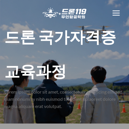
Skip
to
content
드론 국가자격증
교육과정
Lorem ipsum dolor sit amet, consectetuer adipiscing elit, sed
diam nonummy nibh euismod tincidunt ut laoreet dolore
magna aliquam erat volutpat.