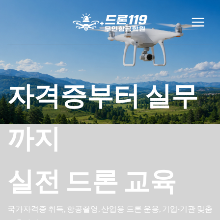
Skip
to
content
자격증부터 실무
까지
실전 드론 교육
국가자격증 취득, 항공촬영, 산업용 드론 운용, 기업·기관 맞춤